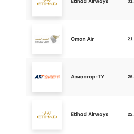
Etihad Airways
31
Oman Air
21
Авиастар-ТУ
26
Etihad Airways
22