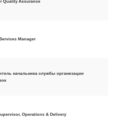
 Quality Assurance
 Services Manager
итель начальника службы организации
зок
upervisor, Operations & Delivery