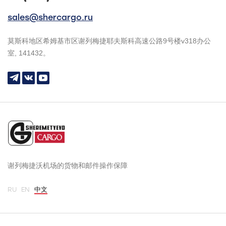
sales@shercargo.ru
莫斯科地区希姆基市区谢列梅捷耶夫斯科高速公路9号楼v318办公
室, 141432。
谢列梅捷沃机场的货物和邮件操作保障
RU
EN
中文