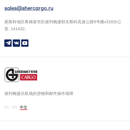
sales@shercargo.ru
莫斯科地区希姆基市区谢列梅捷耶夫斯科高速公路9号楼v318办公
室, 141432。
谢列梅捷沃机场的货物和邮件操作保障
RU
EN
中文